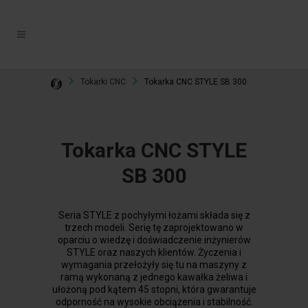
Tokarki CNC
Tokarka CNC STYLE SB 300
Tokarka CNC STYLE
SB 300
Seria STYLE z pochyłymi łożami składa się z
trzech modeli. Serię tę zaprojektowano w
oparciu o wiedzę i doświadczenie inżynierów
STYLE oraz naszych klientów. Życzenia i
wymagania przełożyły się tu na maszyny z
ramą wykonaną z jednego kawałka żeliwa i
ułożoną pod kątem 45 stopni, która gwarantuje
odporność na wysokie obciążenia i stabilność.