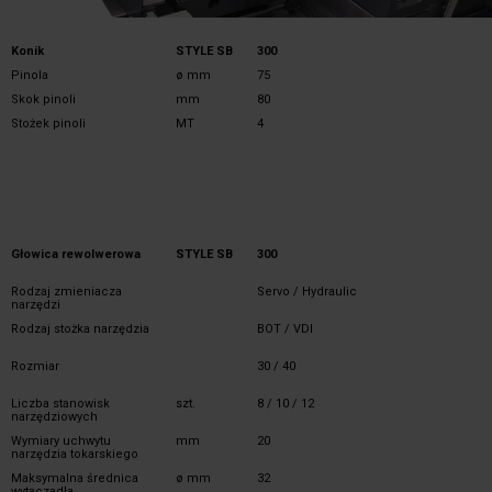
Konik
STYLE SB
300
Pinola
ø mm
75
Skok pinoli
mm
80
Stożek pinoli
MT
4
Głowica rewolwerowa
STYLE SB
300
Rodzaj zmieniacza
Servo / Hydraulic
narzędzi
Rodzaj stożka narzędzia
BOT / VDI
Rozmiar
30 / 40
Liczba stanowisk
szt.
8 / 10 / 12
narzędziowych
Wymiary uchwytu
mm
20
narzędzia tokarskiego
Maksymalna średnica
ø mm
32
wytaczadła