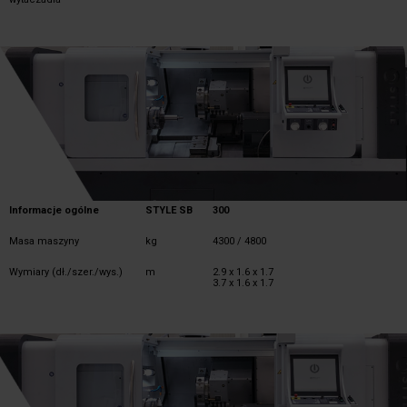
Informacje ogólne
STYLE SB
300
Masa maszyny
kg
4300 / 4800
Wymiary (dł./szer./wys.)
m
2.9 x 1.6 x 1.7
3.7 x 1.6 x 1.7