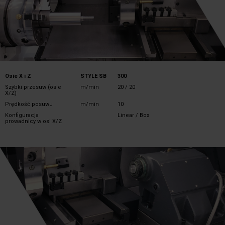
Osie X i Z
STYLE SB
300
Szybki przesuw (osie
m/min
20 / 20
X/Z)
Prędkość posuwu
m/min
10
Konfiguracja
Linear / Box
prowadnicy w osi X/Z