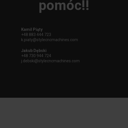
pomóc!!
Kamil Piąty
+48 883 444 723
k.piaty@stylecncmachines.com
Jakub Dębski
+48 730 944 724
j.debski@stylecncmachines.com