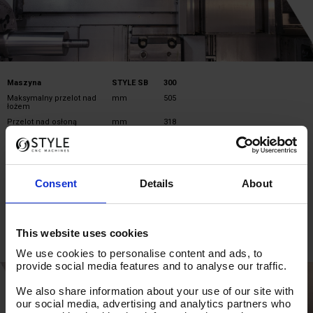
Maszyna
STYLE SB
300
Maksymalny przelot nad
mm
505
łożem
Przelot nad osłoną
mm
318
suportu wzdłużnego
Maksymalna średnica
mm
350
toczenia
Maksymalna długość
mm
570 / 1000
toczenia
Consent
Details
About
Nachylenie suportu
º
45
wzdłużnego
This website uses cookies
We use cookies to personalise content and ads, to
provide social media features and to analyse our traffic.
We also share information about your use of our site with
our social media, advertising and analytics partners who