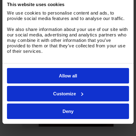
This website uses cookies
Oferowane maszyny są niezawodne,
We use cookies to personalise content and ads, to
estetycznie wykonane, spełniają oczekiwania
provide social media features and to analyse our traffic.
w zakresie bezawaryjnej i efektywnej pracy i
dodatkowo przyjazne w obsłudze i bardzo
We also share information about your use of our site with
proste w programowaniu, co przekłada się na
our social media, advertising and analytics partners who
wydajność naszej pracy. Współpraca z
may combine it with other information that you’ve
producentem układa się bardzo dobrze.
provided to them or that they’ve collected from your use
Producent służy doradztwem technicznym,
of their services.
obsługa jest miła i kompetentna, a zamówienie
zostało zrealizowane terminowo i bez
zastrzeżeń.
Allow all
Customize
Deny