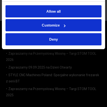
sprawdzić również dział
Oferty i promocje
,
gdzie znajdziesz oferty sprzedaży używanych
Allow all
maszyn STYLE.
Customize
Nowości
Deny
Zapraszamy 09.09.2026 na Dzień Otwarty
Zapraszamy na Przemysłową Wiosnę – Targi STOM TOOL
2026
Zapraszamy 09.09.2025 na Dzień Otwarty
STYLE CNC Machines Poland: Specjalne wykonanie frezarek
z serii BT
Zapraszamy na Przemysłową Wiosnę – Targi STOM TOOL
2025