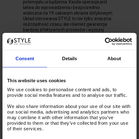
potencjału urządzenia. Każda operacja jest
łatwa do wprowadzenia i bezpośrednio
widoczna na 19-calowym ekranie dotykowym.
Układ sterowania STYLE to nie tylko znaczna
oszczędność czasu, ale również gwarancja
bardziej efektywnych procesów i wyższej
jakości obróbki.
Główne zalety tokarki STYLE BT
1500:
Consent
Details
About
Żeliwna rama odlana jako monolit do dużych
obciążeń
This website uses cookies
Łatwo dostępne sterowanie
We use cookies to personalise content and ads, to
Ruch w osi X/Y 1500 x 650 mm
provide social media features and to analyse our traffic.
Obciążenie stołu do 1000 kg
Maksymalna prędkość obrotowa 12 000
We also share information about your use of our site with
our social media, advertising and analytics partners who
obr./min
may combine it with other information that you’ve
Jeśli jesteś zainteresowany kupnem,
provided to them or that they’ve collected from your use
skontaktuj się z nami pod numerem +48 883
of their services.
444 723 lub napisz wiadomość na adres
info@stylecncmachines.pl
. Polecamy