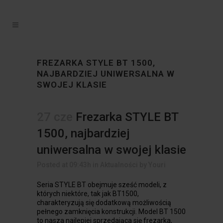
FREZARKA STYLE BT 1500,
NAJBARDZIEJ UNIWERSALNA W
SWOJEJ KLASIE
27 cze
Frezarka STYLE BT
1500, najbardziej
uniwersalna w swojej klasie
Posted at 09:43h
in
Aktualności
by
Youri
Seria STYLE BT obejmuje sześć modeli, z
których niektóre, tak jak BT1500,
charakteryzują się dodatkową możliwością
pełnego zamknięcia konstrukcji
. Model BT 1500
to nasza najlepiej sprzedająca się frezarka,